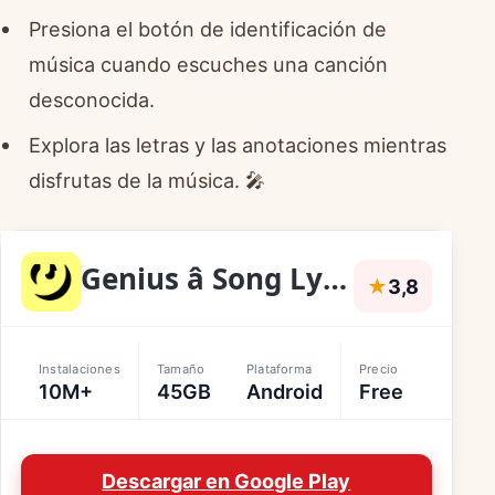
Presiona el botón de identificación de
música cuando escuches una canción
desconocida.
Explora las letras y las anotaciones mientras
disfrutas de la música. 🎤
Genius â Song Lyrics Finder
★
3,8
Instalaciones
Tamaño
Plataforma
Precio
10M+
45GB
Android
Free
Descargar en Google Play