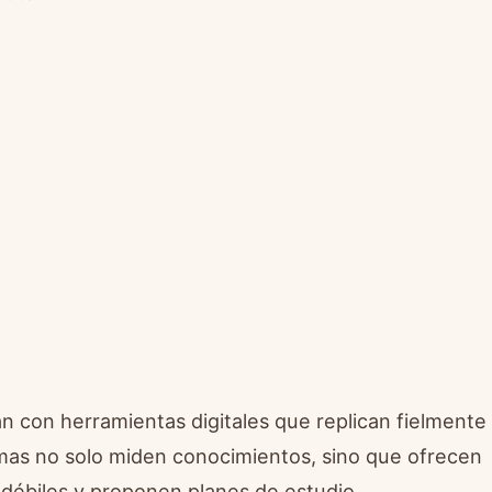
an con herramientas digitales que replican fielmente
rmas no solo miden conocimientos, sino que ofrecen
s débiles y proponen planes de estudio