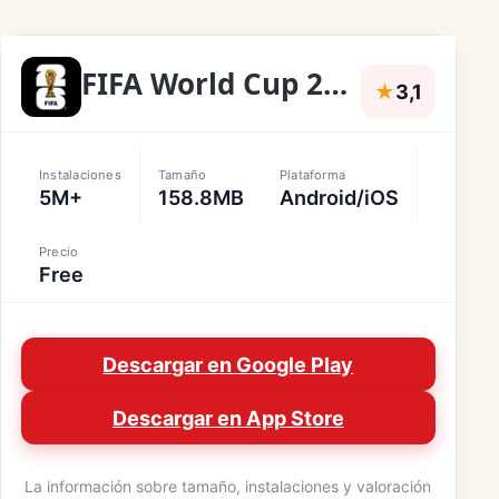
FIFA World Cup 2026â¢
★
3,1
Instalaciones
Tamaño
Plataforma
5M+
158.8MB
Android/iOS
Precio
Free
Descargar en Google Play
Descargar en App Store
La información sobre tamaño, instalaciones y valoración