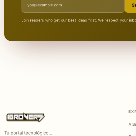
Email address
S
Join readers who get our best ideas first. We respect your inb
EX
Apl
Tu portal tecnológico...