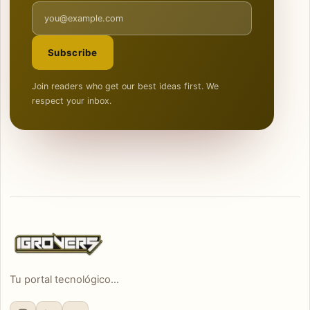
Email address
Subscribe
Join readers who get our best ideas first. We
respect your inbox.
Tu portal tecnológico...