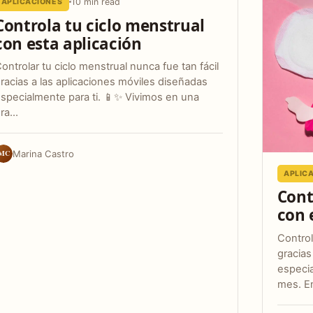
10 min read
APLICACIONES
Controla tu ciclo menstrual
con esta aplicación
ontrolar tu ciclo menstrual nunca fue tan fácil
racias a las aplicaciones móviles diseñadas
specialmente para ti. 📱✨ Vivimos en una
era…
MC
Marina Castro
APLIC
Cont
con 
Control
gracias
especi
mes. E