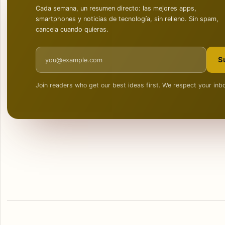
Cada semana, un resumen directo: las mejores apps,
smartphones y noticias de tecnología, sin relleno. Sin spam,
cancela cuando quieras.
Email address
S
Join readers who get our best ideas first. We respect your inb