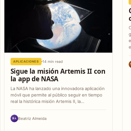
C
g
e
14 min read
APLICACIONES
Sigue la misión Artemis II con
la app de NASA
La NASA ha lanzado una innovadora aplicación
móvil que permite al público seguir en tiempo
real la histórica misión Artemis II, la…
BA
Beatriz Almeida