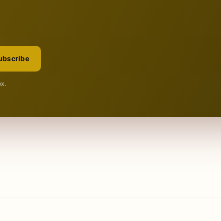
ubscribe
ox.