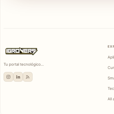
EX
Apl
Tu portal tecnológico...
Cur
Sm
Tec
All 