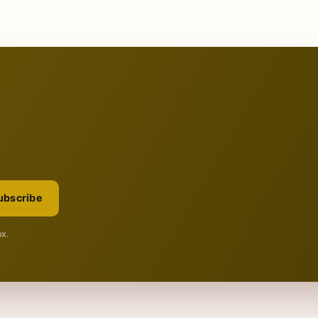
ubscribe
ox.