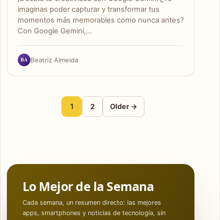
imaginas poder capturar y transformar tus
momentos más memorables como nunca antes?
Con Google Gemini,…
BA
Beatriz Almeida
Paginación de entrad
1
2
Older →
Lo Mejor de la Semana
Cada semana, un resumen directo: las mejores
apps, smartphones y noticias de tecnología, sin