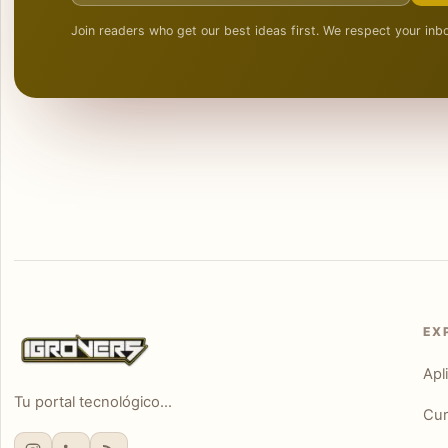
Join readers who get our best ideas first. We respect your inb
EX
Apl
Tu portal tecnológico...
Cur