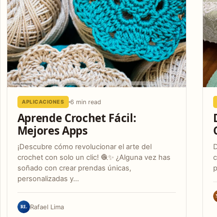
6 min read
APLICACIONES
Aprende Crochet Fácil:
Mejores Apps
¡Descubre cómo revolucionar el arte del
D
crochet con solo un clic! 🧶✨ ¿Alguna vez has
c
soñado con crear prendas únicas,
p
personalizadas y…
RL
Rafael Lima