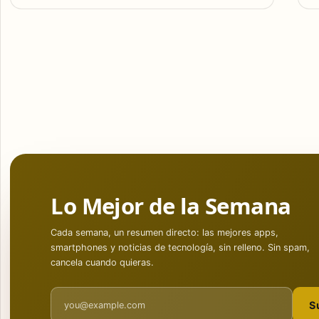
Lo Mejor de la Semana
Cada semana, un resumen directo: las mejores apps,
smartphones y noticias de tecnología, sin relleno. Sin spam,
cancela cuando quieras.
Email address
S