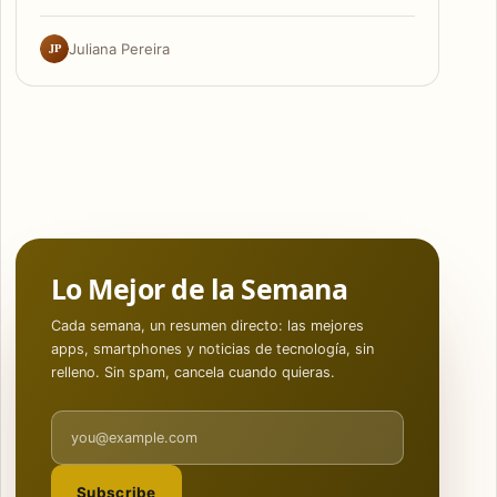
JP
Juliana Pereira
Lo Mejor de la Semana
Cada semana, un resumen directo: las mejores
apps, smartphones y noticias de tecnología, sin
relleno. Sin spam, cancela cuando quieras.
Email address
Subscribe