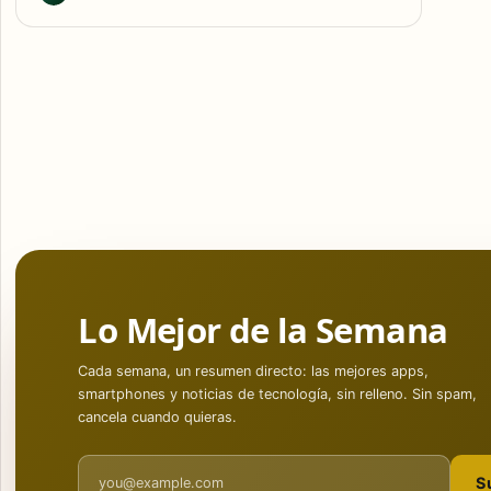
Lo Mejor de la Semana
Cada semana, un resumen directo: las mejores apps,
smartphones y noticias de tecnología, sin relleno. Sin spam,
cancela cuando quieras.
Email address
S