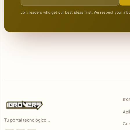
Join readers who get our best ideas first. We respect your inb
EX
Apl
Tu portal tecnológico...
Cur